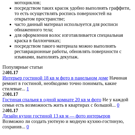
мотоциклов;
посредством таких красок удобно выполнять граффити,
то есть осуществлять роспись поверхностей на
открытом пространстве;
часто данный материал используется для росписи
обнаженного тела;
для оформления волос изготавливается специальная
краска в баллончиках;
посредством такого материала можно выполнять
реставрационные работы, обновлять поверхности с
изъянами, выполнять декупаж.
Популярные статьи
24
01.17
Интерьер гостиной 18 кв м фото в панельном доме
Начиная
ремонт в гостиной, необходимо точно понимать, какие
стилевые...
1
20
01.17
Гостиная спальня в одной комнате 20 кв м фото
Не у каждой
семьи есть возможность жить в квартирах с большой...
0
24
01.17
Дизайн кухни гостиной 13 кв м — фото интерьеров
Возможно ли создать уютную и модную кухню-гостиную,
сохранив...
0