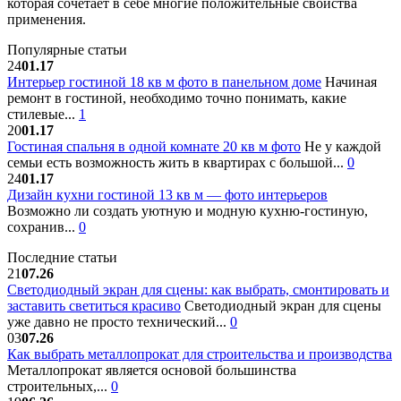
которая сочетает в себе многие положительные свойства
применения.
Популярные статьи
24
01.17
Интерьер гостиной 18 кв м фото в панельном доме
Начиная
ремонт в гостиной, необходимо точно понимать, какие
стилевые...
1
20
01.17
Гостиная спальня в одной комнате 20 кв м фото
Не у каждой
семьи есть возможность жить в квартирах с большой...
0
24
01.17
Дизайн кухни гостиной 13 кв м — фото интерьеров
Возможно ли создать уютную и модную кухню-гостиную,
сохранив...
0
Последние статьи
21
07.26
Светодиодный экран для сцены: как выбрать, смонтировать и
заставить светиться красиво
Светодиодный экран для сцены
уже давно не просто технический...
0
03
07.26
Как выбрать металлопрокат для строительства и производства
Металлопрокат является основой большинства
строительных,...
0