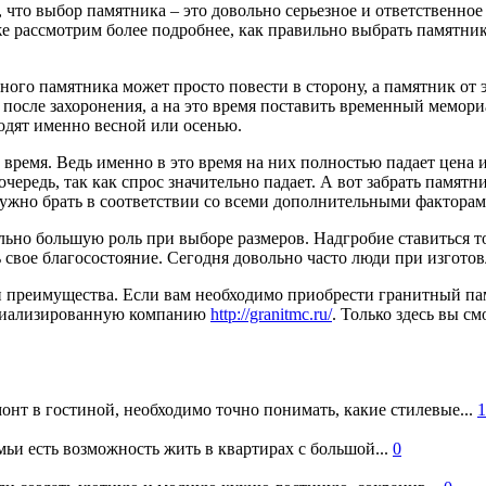
 что выбор памятника – это довольно серьезное и ответственное
е рассмотрим более подробнее, как правильно выбрать памятник.
нного памятника может просто повести в сторону, а памятник от
 после захоронения, а на это время поставить временный мемори
водят именно весной или осенью.
е время. Ведь именно в это время на них полностью падает цен
очередь, так как спрос значительно падает. А вот забрать памят
нужно брать в соответствии со всеми дополнительными факторам
ольно большую роль при выборе размеров. Надгробие ставиться то
ть свое благосостояние. Сегодня довольно часто люди при изгот
и преимущества. Если вам необходимо приобрести гранитный па
пециализированную компанию
http://granitmc.ru/
. Только здесь вы 
онт в гостиной, необходимо точно понимать, какие стилевые...
1
ьи есть возможность жить в квартирах с большой...
0