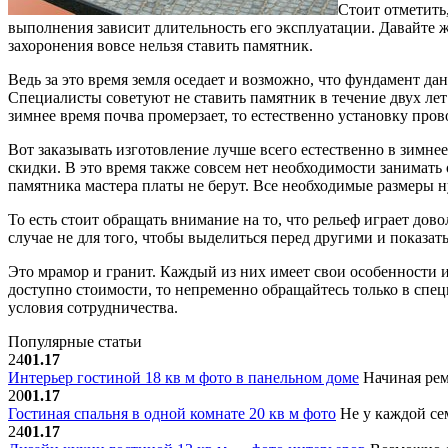
Стоит отметить,
выполнения зависит длительность его эксплуатации. Давайте ж
захоронения вовсе нельзя ставить памятник.
Ведь за это время земля оседает и возможно, что фундамент да
Специалисты советуют не ставить памятник в течение двух лет
зимнее время почва промерзает, то естественно установку про
Вот заказывать изготовление лучше всего естественно в зимне
скидки. В это время также совсем нет необходимости занимать 
памятника мастера платы не берут. Все необходимые размеры 
То есть стоит обращать внимание на то, что рельеф играет дов
случае не для того, чтобы выделиться перед другими и показа
Это мрамор и гранит. Каждый из них имеет свои особенности 
доступно стоимости, то непременно обращайтесь только в с
условия сотрудничества.
Популярные статьи
24
01.17
Интерьер гостиной 18 кв м фото в панельном доме
Начиная рем
20
01.17
Гостиная спальня в одной комнате 20 кв м фото
Не у каждой сем
24
01.17