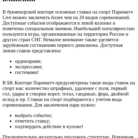
В букмекерской конторе основные ставки на спорт Париматч
Live можно заключить более чем на 20 видов соревнований.
Доступные события отображаются в левой колонке и
помечены специальным значком. Наибольшей популярностью
пользуются игры, организованные на территории России и
других стран СНГ. Немалое внимание также уделяется
зарубежным состязаниям первого дивизиона. Доступная
линия ставок представлена:
ординарами;
экспрессами;
системами!
В БК Конторе Париматч предусмотрены такие виды ставок на
спорт как: количество штрафных, удаление с поля, первый
гол, удары в створки ворот, тотал, гандикап, фора, двойной
исход и пр. Ставки на спорт подбираются с учетом вида
соревнования. Для заключения пари нужно:
выбрать событие;
отметить ставку;
подтвердить действие в купоне!
Предварительно желательно продумать стратегию. Новичкам