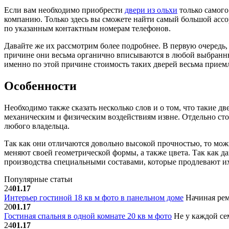
Если вам необходимо приобрести
двери из ольхи
только самого
компанию. Только здесь вы сможете найти самый большой ассо
по указанным контактным номерам телефонов.
Давайте же их рассмотрим более подробнее. В первую очередь,
причине они весьма органично вписываются в любой выбранный 
именно по этой причине стоимость таких дверей весьма прием
Особенности
Необходимо также сказать несколько слов и о том, что такие 
механическим и физическим воздействиям извне. Отдельно стои
любого владельца.
Так как они отличаются довольно высокой прочностью, то можн
меняют своей геометрической формы, а также цвета. Так как д
производства специальными составами, которые продлевают их
Популярные статьи
24
01.17
Интерьер гостиной 18 кв м фото в панельном доме
Начиная рем
20
01.17
Гостиная спальня в одной комнате 20 кв м фото
Не у каждой сем
24
01.17