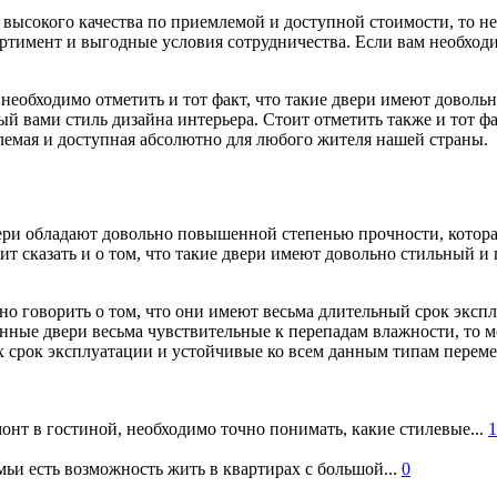
 высокого качества по приемлемой и доступной стоимости, то 
ртимент и выгодные условия сотрудничества. Если вам необход
 необходимо отметить и тот факт, что такие двери имеют довол
вами стиль дизайна интерьера. Стоит отметить также и тот факт
лемая и доступная абсолютно для любого жителя нашей страны.
двери обладают довольно повышенной степенью прочности, котор
т сказать и о том, что такие двери имеют довольно стильный и 
о говорить о том, что они имеют весьма длительный срок экспл
анные двери весьма чувствительные к перепадам влажности, то м
 срок эксплуатации и устойчивые ко всем данным типам переме
онт в гостиной, необходимо точно понимать, какие стилевые...
1
ьи есть возможность жить в квартирах с большой...
0