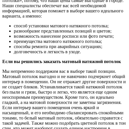
Потолки», потому, что наши цены самые выгодные в городе.
Наши специалисты обеспечат вас всей необходимой
информацией, которая поможет в выборе вашего идеального
варианта, а именно:
способ установки матового натяжного потолка;
разнообразие представленных позиций и цветов;
возможность нанесение росписи или фото печати;
преимущества матового натяжного потолка;
способы ремонта при аварийных ситуациях;
долговечность и легкость в уходе.
Если вы решились заказать матовый натяжной потолок
Мы непременно поддержим вас в выборе такой позиции.
Матовый потолок выгодно и не навязчиво подчеркнет общий
интерьер в помещении. Он не отражает другие поверхности и
не создает бликов. Устанавливается такой натяжной потолок
без пыли и грязи, быстро и легко, что является еще одним
неоспоримым преимуществом. Кроме того, он идеально
гладкий, а на матовой поверхности не заметны загрязнения.
Если интерьер вашего помещения очень яркий и
насыщенный, и его необходимо сбалансировать спокойными
тонами, то белый матовый потолок, обязательно справится с
такой задачей. Также можно подобрать цветной потолок в тон
стен, что может наоборот создать единое настроение в