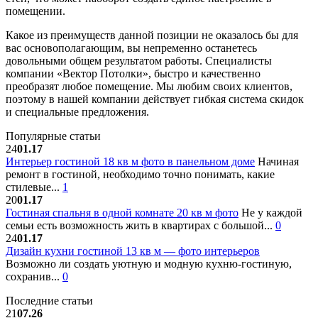
помещении.
Какое из преимуществ данной позиции не оказалось бы для
вас основополагающим, вы непременно останетесь
довольными общем результатом работы. Специалисты
компании «Вектор Потолки», быстро и качественно
преобразят любое помещение. Мы любим своих клиентов,
поэтому в нашей компании действует гибкая система скидок
и специальные предложения.
Популярные статьи
24
01.17
Интерьер гостиной 18 кв м фото в панельном доме
Начиная
ремонт в гостиной, необходимо точно понимать, какие
стилевые...
1
20
01.17
Гостиная спальня в одной комнате 20 кв м фото
Не у каждой
семьи есть возможность жить в квартирах с большой...
0
24
01.17
Дизайн кухни гостиной 13 кв м — фото интерьеров
Возможно ли создать уютную и модную кухню-гостиную,
сохранив...
0
Последние статьи
21
07.26