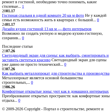
ремонт в гостиной, необходимо точно понимать, какие
стилевые...
1
20
01.17
Гостиная спальня в одной комнате 20 кв м фото
Не у каждой
семьи есть возможность жить в квартирах с большой...
0
24
01.17
Дизайн кухни гостиной 13 кв м — фото интерьеров
Возможно ли создать уютную и модную кухню-гостиную,
сохранив...
0
Последние статьи
21
07.26
Светодиодный экран для сцены: как выбрать, смонтировать и
заставить светиться красиво
Светодиодный экран для сцены
уже давно не просто технический...
0
03
07.26
Как выбрать металлопрокат для строительства и производства
Металлопрокат является основой большинства
строительных,...
0
19
06.26
Комфортные открытые зоны: уют как в домашних интерьерах
Преобразование открытых пространств: как комфортные зоны
отдыха...
0
© 2009-2026 Copyright - Портал о строительстве, ремонте и