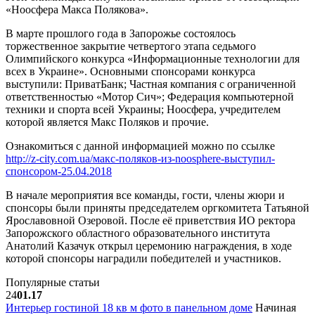
«Ноосфера Макса Полякова».
В марте прошлого года в Запорожье состоялось
торжественное закрытие четвертого этапа седьмого
Олимпийского конкурса «Информационные технологии для
всех в Украине». Основными спонсорами конкурса
выступили: ПриватБанк; Частная компания с ограниченной
ответственностью «Мотор Сич»; Федерация компьютерной
техники и спорта всей Украины; Ноосфера, учредителем
которой является Макс Поляков и прочие.
Ознакомиться с данной информацией можно по ссылке
http://z-city.com.ua/макс-поляков-из-noosphere-выступил-
спонсором-25.04.2018
В начале мероприятия все команды, гости, члены жюри и
спонсоры были приняты председателем оргкомитета Татьяной
Ярославовной Озеровой. После её приветствия ИО ректора
Запорожского областного образовательного института
Анатолий Казачук открыл церемонию награждения, в ходе
которой спонсоры наградили победителей и участников.
Популярные статьи
24
01.17
Интерьер гостиной 18 кв м фото в панельном доме
Начиная