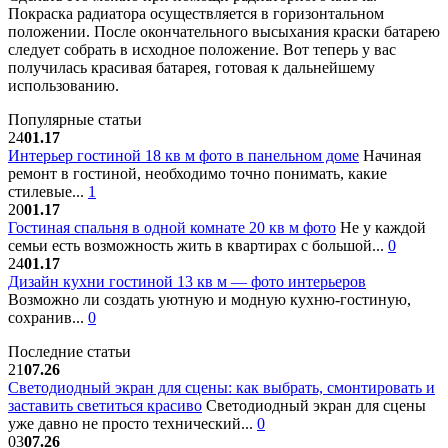
Покраска радиатора осуществляется в горизонтальном
положении. После окончательного высыхания краски батарею
следует собрать в исходное положение. Вот теперь у вас
получилась красивая батарея, готовая к дальнейшему
использованию.
Популярные статьи
24
01.17
Интерьер гостиной 18 кв м фото в панельном доме
Начиная
ремонт в гостиной, необходимо точно понимать, какие
стилевые...
1
20
01.17
Гостиная спальня в одной комнате 20 кв м фото
Не у каждой
семьи есть возможность жить в квартирах с большой...
0
24
01.17
Дизайн кухни гостиной 13 кв м — фото интерьеров
Возможно ли создать уютную и модную кухню-гостиную,
сохранив...
0
Последние статьи
21
07.26
Светодиодный экран для сцены: как выбрать, смонтировать и
заставить светиться красиво
Светодиодный экран для сцены
уже давно не просто технический...
0
03
07.26