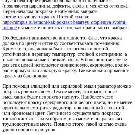
спустя некоторое время оболочка на них нарушается
(появляются царапины, дефекты, сколы и меняется оттенок).
Перед началом покраски необходимо выбрать
соответствующую краску. По этой ссылке
http://rumpus.ru/remont/kak-pokrasit-batareyu-otopleniya-svoimi-
rukami/
вы можете почитать о том, как правильно ее выбрать.
Необходимо принимать во внимание тот факт, что краска
должна по цвету и оттенку соответствовать помещению.
Кроме того, она должна быть экологически чистой,
устойчивой к перепаду температур, стойкой к истиранию, а
также не должна иметь резкий запах. В большинстве случае
для этих целей используют силиконовую, акриловую, водно-
растворимую или алкидную краску. Также можно применять
краску из баллончика.
При помощи алкидной или акриловой эмали радиатор можно
покрыть ровным слоем. Тем не менее, эта краска после
высыхания будет неприятно пахнуть. Наиболее часто
используют краску серебряного или белого цвета, но не менее
оригинально смотрится радиатор, покрашенный в золотой
или бронзовый цвет. Легче всего осуществлять покраску
тонкой кистью. Таким образом, вы сможете покрасить все
труднодоступные места. Помимо этого, такой кистью очень
удобно наносить рисунок.