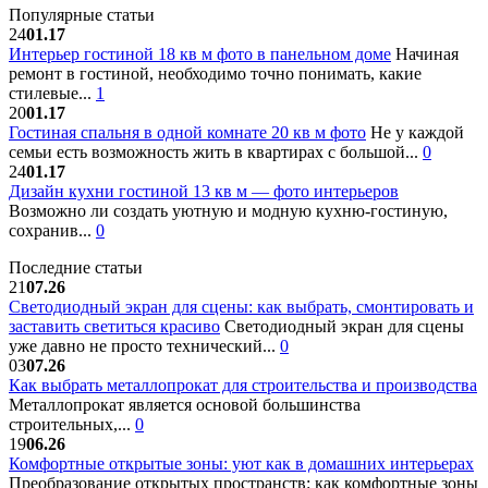
Популярные статьи
24
01.17
Интерьер гостиной 18 кв м фото в панельном доме
Начиная
ремонт в гостиной, необходимо точно понимать, какие
стилевые...
1
20
01.17
Гостиная спальня в одной комнате 20 кв м фото
Не у каждой
семьи есть возможность жить в квартирах с большой...
0
24
01.17
Дизайн кухни гостиной 13 кв м — фото интерьеров
Возможно ли создать уютную и модную кухню-гостиную,
сохранив...
0
Последние статьи
21
07.26
Светодиодный экран для сцены: как выбрать, смонтировать и
заставить светиться красиво
Светодиодный экран для сцены
уже давно не просто технический...
0
03
07.26
Как выбрать металлопрокат для строительства и производства
Металлопрокат является основой большинства
строительных,...
0
19
06.26
Комфортные открытые зоны: уют как в домашних интерьерах
Преобразование открытых пространств: как комфортные зоны