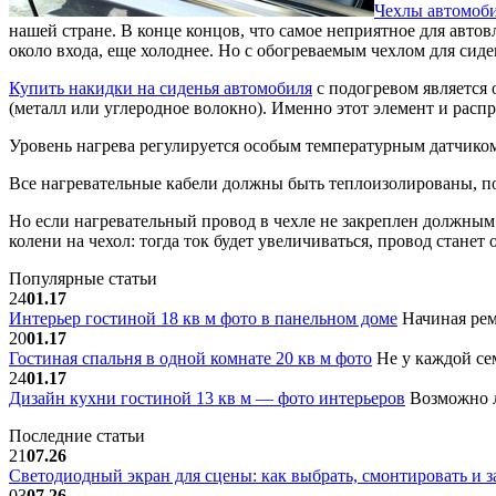
Чехлы автомоб
нашей стране. В конце концов, что самое неприятное для автов
около входа, еще холоднее. Но с обогреваемым чехлом для сиде
Купить накидки на сиденья автомобиля
с подогревом является 
(металл или углеродное волокно). Именно этот элемент и распр
Уровень нагрева регулируется особым температурным датчиком
Все нагревательные кабели должны быть теплоизолированы, по
Но если нагревательный провод в чехле не закреплен должным 
колени на чехол: тогда ток будет увеличиваться, провод стане
Популярные статьи
24
01.17
Интерьер гостиной 18 кв м фото в панельном доме
Начиная рем
20
01.17
Гостиная спальня в одной комнате 20 кв м фото
Не у каждой сем
24
01.17
Дизайн кухни гостиной 13 кв м — фото интерьеров
Возможно л
Последние статьи
21
07.26
Светодиодный экран для сцены: как выбрать, смонтировать и з
03
07.26