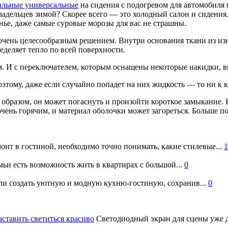
ильные универсальные
на сидения с подогревом для автомобиля 
ладельцев зимой? Скорее всего — это холодный салон и сидения.
нье, даже самые суровые морозы для вас не страшны.
очень целесообразным решением. Внутри основания ткани из из
еделяет тепло по всей поверхности.
. И с переключателем, которым оснащены некоторые накидки, в
этому, даже если случайно попадет на них жидкость — то ни к 
образом, он может погаснуть и произойти короткое замыкание. К
т очень горячим, и материал оболочки может загореться. Больше 
онт в гостиной, необходимо точно понимать, какие стилевые...
1
ьи есть возможность жить в квартирах с большой...
0
и создать уютную и модную кухню-гостиную, сохранив...
0
аставить светиться красиво
Светодиодный экран для сцены уже д