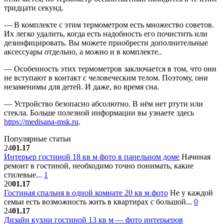
тридцати секунд.
— В комплекте с этим термометром есть множество советов.
Их легко удалить, когда есть надобность его почистить или
дезинфицировать. Вы можете приобрести дополнительные
аксессуары отдельно, а можно и в комплекте..
— Особенность этих термометров заключается в том, что они
не вступают в контакт с человеческим телом. Поэтому, они
незаменимы для детей. И даже, во время сна.
— Устройство безопасно абсолютно. В нём нет ртути или
стекла. Больше полезной информации вы узнаете здесь
https://medisana-msk.ru
.
Популярные статьи
24
01.17
Интерьер гостиной 18 кв м фото в панельном доме
Начиная
ремонт в гостиной, необходимо точно понимать, какие
стилевые...
1
20
01.17
Гостиная спальня в одной комнате 20 кв м фото
Не у каждой
семьи есть возможность жить в квартирах с большой...
0
24
01.17
Дизайн кухни гостиной 13 кв м — фото интерьеров