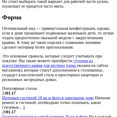
Не стоит выбирать такой вариант для рабочей части кухни,
поскольку ее придется часто мыть.
Форма
Оптимальный вид — прямоугольная конфигурация, однако,
если в доме проживают подвижные маленькие дети, то лучше
отдать предпочтение овальной модели с закругленными
краями. К тому же такие изделия с плавными линиями
сделают интерьер более оригинальным.
Это основные правила, которые следует учитывать при
покупке. Вы также можете приобрести
ступени из
искусственного камня для лестниц (цена
указана на сайтах
магазинов), которые станут дополнением к столешнице,
создадут классический стиль в просторных квартирах и
роскошных загородных домах.
Популярные статьи
24
01.17
Интерьер гостиной 18 кв м фото в панельном доме
Начиная
ремонт в гостиной, необходимо точно понимать, какие
стилевые...
1
20
01.17
Гостиная спальня в одной комнате 20 кв м фото
Не у каждой