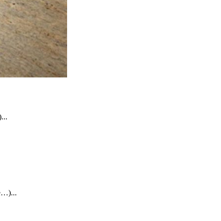
...
…)...