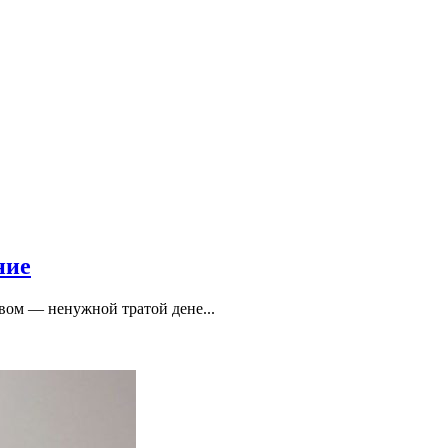
ние
вом — ненужной тратой дене...