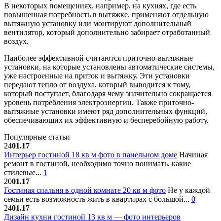
В некоторых помещениях, например, на кухнях, где есть
повышенная потребность в вытяжке, применяют отдельную
вытяжную установку или монтируют дополнительный
вентилятор, который дополнительно забирает отработанный
воздух.
Наиболее эффективной считаются приточно-вытяжные
установки, на которые установлены автоматические системы,
уже настроенные на приток и вытяжку. Эти установки
передают тепло от воздуха, который выводится к тому,
который поступает, благодаря чему значительно сокращается
уровень потребления электроэнергии. Также приточно-
вытяжные установки имеют ряд дополнительных функций,
обеспечивающих их эффективную и бесперебойную работу.
Популярные статьи
24
01.17
Интерьер гостиной 18 кв м фото в панельном доме
Начиная
ремонт в гостиной, необходимо точно понимать, какие
стилевые...
1
20
01.17
Гостиная спальня в одной комнате 20 кв м фото
Не у каждой
семьи есть возможность жить в квартирах с большой...
0
24
01.17
Дизайн кухни гостиной 13 кв м — фото интерьеров