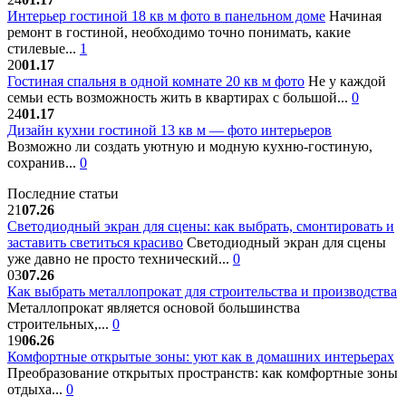
Интерьер гостиной 18 кв м фото в панельном доме
Начиная
ремонт в гостиной, необходимо точно понимать, какие
стилевые...
1
20
01.17
Гостиная спальня в одной комнате 20 кв м фото
Не у каждой
семьи есть возможность жить в квартирах с большой...
0
24
01.17
Дизайн кухни гостиной 13 кв м — фото интерьеров
Возможно ли создать уютную и модную кухню-гостиную,
сохранив...
0
Последние статьи
21
07.26
Светодиодный экран для сцены: как выбрать, смонтировать и
заставить светиться красиво
Светодиодный экран для сцены
уже давно не просто технический...
0
03
07.26
Как выбрать металлопрокат для строительства и производства
Металлопрокат является основой большинства
строительных,...
0
19
06.26
Комфортные открытые зоны: уют как в домашних интерьерах
Преобразование открытых пространств: как комфортные зоны
отдыха...
0