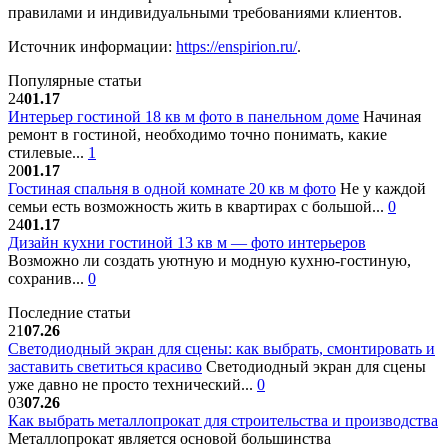
правилами и индивидуальными требованиями клиентов.
Источник информации:
https://enspirion.ru/
.
Популярные статьи
24
01.17
Интерьер гостиной 18 кв м фото в панельном доме
Начиная
ремонт в гостиной, необходимо точно понимать, какие
стилевые...
1
20
01.17
Гостиная спальня в одной комнате 20 кв м фото
Не у каждой
семьи есть возможность жить в квартирах с большой...
0
24
01.17
Дизайн кухни гостиной 13 кв м — фото интерьеров
Возможно ли создать уютную и модную кухню-гостиную,
сохранив...
0
Последние статьи
21
07.26
Светодиодный экран для сцены: как выбрать, смонтировать и
заставить светиться красиво
Светодиодный экран для сцены
уже давно не просто технический...
0
03
07.26
Как выбрать металлопрокат для строительства и производства
Металлопрокат является основой большинства