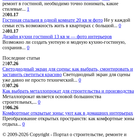
ремонт в гостиной, необходимо точно понимать, какие
стилевые...
1
20
01.17
Гостиная спальня в одной комнате 20 кв м фото
Не у каждой
семьи есть возможность жить в квартирах с большой...
0
24
01.17
Дизайн кухни гостиной 13 кв м — фото интерьеров
Возможно ли создать уютную и модную кухню-гостиную,
сохранив...
0
Последние статьи
21
07.26
Светодиодный экран для сцены: как выбрать, смонтировать и
заставить светиться красиво
Светодиодный экран для сцены
уже давно не просто технический...
0
03
07.26
Как выбрать металлопрокат для строительства и производства
Металлопрокат является основой большинства
строительных,...
0
19
06.26
Комфортные открытые зоны: уют как в домашних интерьерах
Преобразование открытых пространств: как комфортные зоны
отдыха...
0
© 2009-2026 Copyright - Портал о строительстве, ремонте и