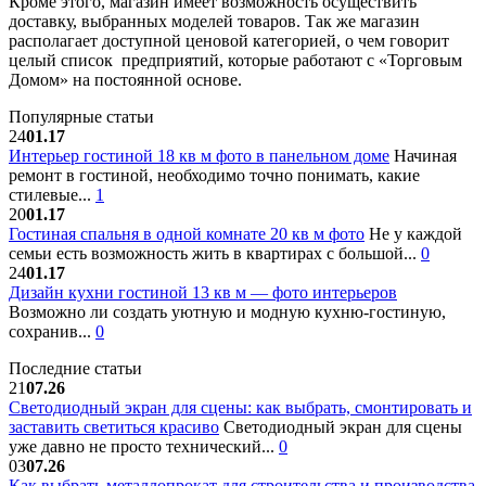
Кроме этого, магазин имеет возможность осуществить
доставку, выбранных моделей товаров. Так же магазин
располагает доступной ценовой категорией, о чем говорит
целый список предприятий, которые работают с «Торговым
Домом» на постоянной основе.
Популярные статьи
24
01.17
Интерьер гостиной 18 кв м фото в панельном доме
Начиная
ремонт в гостиной, необходимо точно понимать, какие
стилевые...
1
20
01.17
Гостиная спальня в одной комнате 20 кв м фото
Не у каждой
семьи есть возможность жить в квартирах с большой...
0
24
01.17
Дизайн кухни гостиной 13 кв м — фото интерьеров
Возможно ли создать уютную и модную кухню-гостиную,
сохранив...
0
Последние статьи
21
07.26
Светодиодный экран для сцены: как выбрать, смонтировать и
заставить светиться красиво
Светодиодный экран для сцены
уже давно не просто технический...
0
03
07.26
Как выбрать металлопрокат для строительства и производства