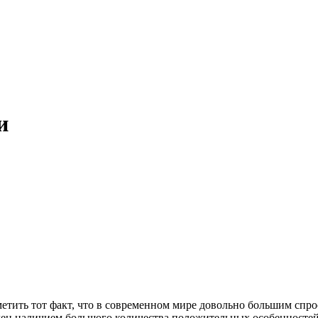
и
етить тот факт, что в современном мире довольно большим спрос
лен наличием большого количества положительных особенностей