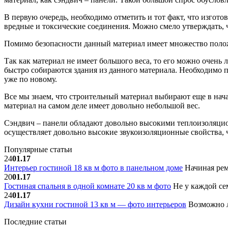
В первую очередь, необходимо отметить и тот факт, что изго
вредные и токсические соединения. Можно смело утверждать, 
Помимо безопасности данный материал имеет множество полож
Так как материал не имеет большого веса, то его можно очень 
быстро собираются здания из данного материала. Необходимо по
уже по новому.
Все мы знаем, что строительный материал выбирают еще в нач
материал на самом деле имеет довольно небольшой вес.
Сэндвич – панели обладают довольно высокими теплоизоляцио
осуществляет довольно высокие звукоизоляционные свойства, ч
Популярные статьи
24
01.17
Интерьер гостиной 18 кв м фото в панельном доме
Начиная рем
20
01.17
Гостиная спальня в одной комнате 20 кв м фото
Не у каждой сем
24
01.17
Дизайн кухни гостиной 13 кв м — фото интерьеров
Возможно л
Последние статьи