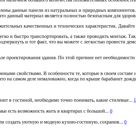
товлены данные панели из натуральных и природных компонентов
что данный материал является полностью безопасным для здоров
ительных качественных и технических характеристик. Давайте 
легко и быстро транспортировать, а также проводить монтаж. Та
дчеркнуть и тот факт, что вы можете с легкостью провести демон
але проектирования здания. По этой причине нет необходимости
нными свойствами. В особенности те, которые в своем составе
то на самом деле немаловажно, когда по крыше барабанит дождь
онт в гостиной, необходимо точно понимать, какие стилевые...
1
ьи есть возможность жить в квартирах с большой...
0
и создать уютную и модную кухню-гостиную, сохранив...
0