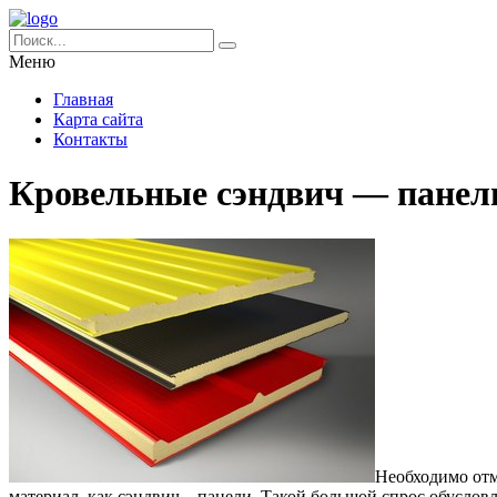
Меню
Главная
Карта сайта
Контакты
Кровельные сэндвич — панел
Необходимо отм
материал, как сэндвич – панели.
Такой большой спрос обуслов