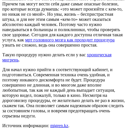
Причем так могут вести себя даже самые опасные болезни,
про которые всегда думаешь: «это может произойти с кем-то,
но никак не со мной». Но увы, жизнь – беспристрастная
штука, и для нее этим самым «кем-то» может оказаться
абсолютно каждый человек. Поэтому часто нужно
наведываться в больницы и поликлиники, чтобы проверять
свое здоровье. Сегодня для каждого доступна отличная такая
услуга, как
мрт головного мозга как проходит процедура
узнать не сложно, ведь она совершенно простая.
Такую процедуру нужно делать если у вас
хроническая
мигрень
.
Для начал нужно прийти в соответствующий кабинет, и
подготовиться. Современная техника очень удобная, и
поэтому никакого дискомфорта не будет. Процедура
совершенно не длинная, и во многом даже вполне
любопытная, так как не каждый день выпадает ситуация,
которую видел, пожалуй, только в кино. Несмотря на
дороговизну процедуры, ее желательно делать не раз в жизни,
скажем так. Она позволяет самым надежным образом следить
за состоянием головы, и вовремя предотвращать очень
серьезны недуги.
Источник информации:
migren.kz
.