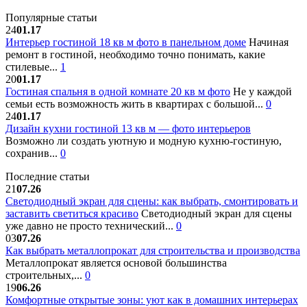
Популярные статьи
24
01.17
Интерьер гостиной 18 кв м фото в панельном доме
Начиная
ремонт в гостиной, необходимо точно понимать, какие
стилевые...
1
20
01.17
Гостиная спальня в одной комнате 20 кв м фото
Не у каждой
семьи есть возможность жить в квартирах с большой...
0
24
01.17
Дизайн кухни гостиной 13 кв м — фото интерьеров
Возможно ли создать уютную и модную кухню-гостиную,
сохранив...
0
Последние статьи
21
07.26
Светодиодный экран для сцены: как выбрать, смонтировать и
заставить светиться красиво
Светодиодный экран для сцены
уже давно не просто технический...
0
03
07.26
Как выбрать металлопрокат для строительства и производства
Металлопрокат является основой большинства
строительных,...
0
19
06.26
Комфортные открытые зоны: уют как в домашних интерьерах