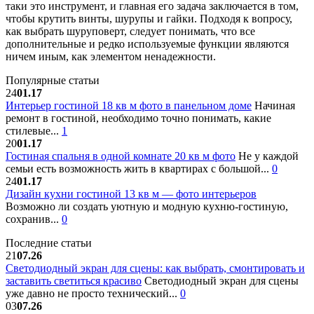
таки это инструмент, и главная его задача заключается в том,
чтобы крутить винты, шурупы и гайки. Подходя к вопросу,
как выбрать шуруповерт, следует понимать, что все
дополнительные и редко используемые функции являются
ничем иным, как элементом ненадежности.
Популярные статьи
24
01.17
Интерьер гостиной 18 кв м фото в панельном доме
Начиная
ремонт в гостиной, необходимо точно понимать, какие
стилевые...
1
20
01.17
Гостиная спальня в одной комнате 20 кв м фото
Не у каждой
семьи есть возможность жить в квартирах с большой...
0
24
01.17
Дизайн кухни гостиной 13 кв м — фото интерьеров
Возможно ли создать уютную и модную кухню-гостиную,
сохранив...
0
Последние статьи
21
07.26
Светодиодный экран для сцены: как выбрать, смонтировать и
заставить светиться красиво
Светодиодный экран для сцены
уже давно не просто технический...
0
03
07.26