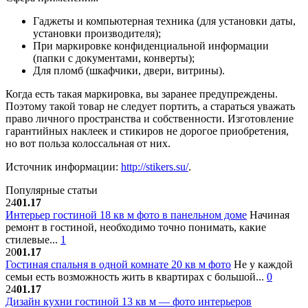
Гаджеты и компьютерная техника (для установки даты,
установки производителя);
При маркировке конфиденциальной информации
(папки с документами, конверты);
Для пломб (шкафчики, двери, витрины).
Когда есть такая маркировка, вы заранее предупреждены.
Поэтому такой товар не следует портить, а стараться уважать
право личного пространства и собственности. Изготовление
гарантийных наклеек и стикиров не дорогое приобретения,
но вот польза колоссальная от них.
Источник информации:
http://stikers.su/
.
Популярные статьи
24
01.17
Интерьер гостиной 18 кв м фото в панельном доме
Начиная
ремонт в гостиной, необходимо точно понимать, какие
стилевые...
1
20
01.17
Гостиная спальня в одной комнате 20 кв м фото
Не у каждой
семьи есть возможность жить в квартирах с большой...
0
24
01.17
Дизайн кухни гостиной 13 кв м — фото интерьеров