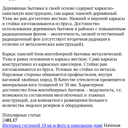
Деревянные бытовки в своей основе содержат каркасно-
панельную конструкцию, сам каркас панелей деревянный.
Узлы же рам достаточно жесткие. Нижний и верхний каркасы
и стойки изготавливаются из бруса. Достоинство
использования деревянных бытовок в районах с повышенным
радиационным фоном – экологичность, низкий естественный
радиационный фон (отсутствует вторичная радиация в
отличии от металлических конструкций).
Каркас панелей блок-контейнерной бытовки металлический.
Узлы в рамах основания и каркаса жесткие. Сами каркасы
конструктивно из каркасных швеллеров. Стойки рам
изготавливаются из бруса. Угловые же стойки из металла.
Наружные стороны обшиваются профнастилом, внутри
вагонкой хвойных пород. В Качестве утеплителя применяется
минеральная вата толщиной от 50 мм. Характерное
достоинство блок-контейнерных бытовок – модульность, т.е.
возможность составления многоблочных и этажных
конструкций, для компактного размещения большого
количества людских резервов и оборудования.
Популярные статьи
24
01.17
Интерьер гостиной 18 кв м фото в панельном доме
Начиная