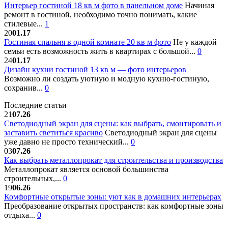
Интерьер гостиной 18 кв м фото в панельном доме
Начиная
ремонт в гостиной, необходимо точно понимать, какие
стилевые...
1
20
01.17
Гостиная спальня в одной комнате 20 кв м фото
Не у каждой
семьи есть возможность жить в квартирах с большой...
0
24
01.17
Дизайн кухни гостиной 13 кв м — фото интерьеров
Возможно ли создать уютную и модную кухню-гостиную,
сохранив...
0
Последние статьи
21
07.26
Светодиодный экран для сцены: как выбрать, смонтировать и
заставить светиться красиво
Светодиодный экран для сцены
уже давно не просто технический...
0
03
07.26
Как выбрать металлопрокат для строительства и производства
Металлопрокат является основой большинства
строительных,...
0
19
06.26
Комфортные открытые зоны: уют как в домашних интерьерах
Преобразование открытых пространств: как комфортные зоны
отдыха...
0