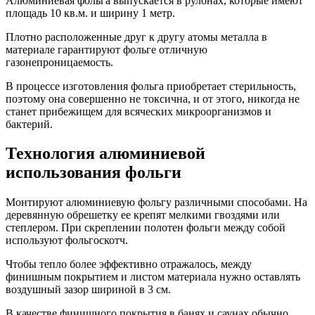
Алюминиевая фольга выпускается в рулонах, которые имеют
площадь 10 кв.м. и ширину 1 метр.
Плотно расположенные друг к другу атомы металла в
материале гарантируют фольге отличную
газонепроницаемость.
В процессе изготовления фольга приобретает стерильность,
поэтому она совершенно не токсична, и от этого, никогда не
станет прибежищем для всяческих микроорганизмов и
бактерий.
Технология алюминиевой
использования фольги
Монтируют алюминиевую фольгу различными способами. На
деревянную обрешетку ее крепят мелкими гвоздями или
степлером. При скреплении полотен фольги между собой
используют фольгоскотч.
Чтобы тепло более эффективно отражалось, между
финишным покрытием и листом материала нужно оставлять
воздушный зазор шириной в 3 см.
В качестве финишного покрытия в банях и саунах обычно