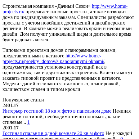
Строительная компания «Дачный Сезон»
http://www.home-
projects.ru/
предлагает типовые проекты, а также возводит
дома по индивидуальным заказам. Специалисты разработают
проекты с учетом новейших достижений и дизайнерских
решений. В комнате можно реализовать яркий и необычный
дизайн. Дом получит уникальный шарм и длительное время
будет радовать хозяев.
Типовыми проектами домов с панорамными окнами,
представленными в каталоге
http://www.home-
projects.ru/proekty_domov/s-panoramnymi-oknami/
,
предусматривается установка конструкций как в
одноэтажных, так и двухэтажных строениях. Клиенты могут
заказать типовой проект из представленных в каталоге.
Модели зданий отличаются этажностью, планировкой,
количеством спален и типом кровли.
Популярные статьи
24
01.17
Интерьер гостиной 18 кв м фото в панельном доме
Начиная
ремонт в гостиной, необходимо точно понимать, какие
стилевые...
1
20
01.17
Гостиная спальня в одной комнате 20 кв м фото
Не у каждой
семьи есть возможность жить в квартирах с большой...
0