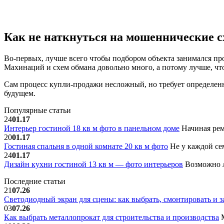
Как не наткнуться на мошеннические с
Во-первых, лучше всего чтобы подбором объекта занимался пр
Махинаций и схем обмана довольно много, а потому лучше, чт
Сам процесс купли-продажи несложный, но требует определен
будущем.
Популярные статьи
24
01.17
Интерьер гостиной 18 кв м фото в панельном доме
Начиная рем
20
01.17
Гостиная спальня в одной комнате 20 кв м фото
Не у каждой сем
24
01.17
Дизайн кухни гостиной 13 кв м — фото интерьеров
Возможно л
Последние статьи
21
07.26
Светодиодный экран для сцены: как выбрать, смонтировать и з
03
07.26
Как выбрать металлопрокат для строительства и производства
М