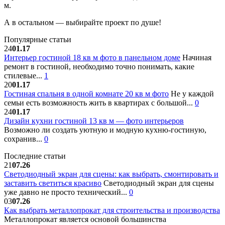
м.
А в остальном — выбирайте проект по душе!
Популярные статьи
24
01.17
Интерьер гостиной 18 кв м фото в панельном доме
Начиная
ремонт в гостиной, необходимо точно понимать, какие
стилевые...
1
20
01.17
Гостиная спальня в одной комнате 20 кв м фото
Не у каждой
семьи есть возможность жить в квартирах с большой...
0
24
01.17
Дизайн кухни гостиной 13 кв м — фото интерьеров
Возможно ли создать уютную и модную кухню-гостиную,
сохранив...
0
Последние статьи
21
07.26
Светодиодный экран для сцены: как выбрать, смонтировать и
заставить светиться красиво
Светодиодный экран для сцены
уже давно не просто технический...
0
03
07.26
Как выбрать металлопрокат для строительства и производства
Металлопрокат является основой большинства