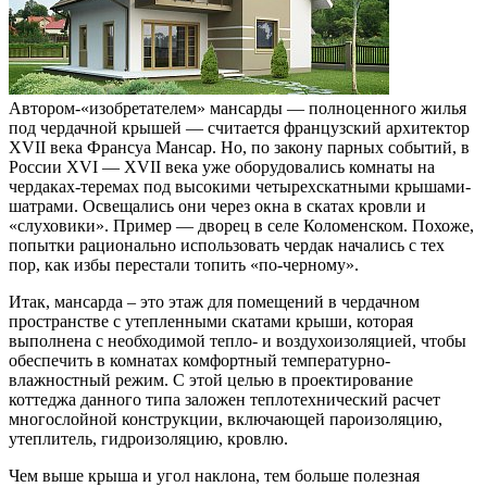
Автором-«изобретателем» мансарды — полноценного жилья
под чердачной крышей — считается французский архитектор
ХVII века Франсуа Мансар.
Но, по закону парных событий, в
России ХVI — ХVII века уже оборудовались комнаты на
чердаках-теремах под высокими четырехскатными крышами-
шатрами. Освещались они через окна в скатах кровли и
«слуховики». Пример — дворец в селе Коломенском. Похоже,
попытки рационально использовать чердак начались с тех
пор, как избы перестали топить «по-черному».
Итак, мансарда – это этаж для помещений в чердачном
пространстве с утепленными скатами крыши, которая
выполнена с необходимой тепло- и воздухоизоляцией, чтобы
обеспечить в комнатах комфортный температурно-
влажностный режим. С этой целью в проектирование
коттеджа данного типа заложен теплотехнический расчет
многослойной конструкции, включающей пароизоляцию,
утеплитель, гидроизоляцию, кровлю.
Чем выше крыша и угол наклона, тем больше полезная