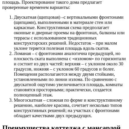
площадь. Проектирование такого дома предлагает
проверенные временем варианты:
Двускатная (щипцовая) –с вертикальными фронтонами
(щипцами), выполненными в материале стен или
каркасные. Конструктивная схема предполагает
оконные и дверные проемы на фронтонах, балконы или
террасы с использованием традиционных
конструкторских решений. Недостаток – при малом
уклоне теряется полезная площадь вдоль скатов.
Ломаная – с фронтонами аналогична предыдущей, но
плоскость ската выполнена с «изломом» по горизонтали
и состоит из двух частей: верхняя – с уклоном около 30
градусов, нижняя – с уклоном 60 градусов и более.
Помещения располагаются между двумя стойками,
установленными по линии излома. По сравнению с
двускатной ощутимо увеличивается площадь, комнаты
становятся просторными; практически, создается
полноценный этаж.
Многоскатная – сложная по форме и конструктивному
решению, наиболее красива, сочетает несколько типов
конструктивных решений; на участках с фронтонами
обладает качествами двух предыдущих.
Преимущества коттеджа с мансардой