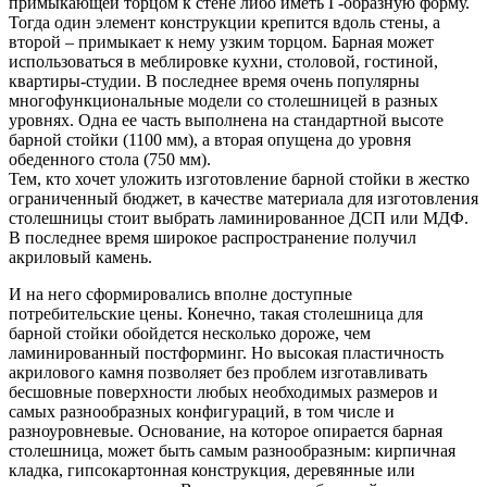
примыкающей торцом к стене либо иметь Г-образную форму.
Тогда один элемент конструкции крепится вдоль стены, а
второй – примыкает к нему узким торцом. Барная может
использоваться в меблировке кухни, столовой, гостиной,
квартиры-студии. В последнее время очень популярны
многофункциональные модели со столешницей в разных
уровнях. Одна ее часть выполнена на стандартной высоте
барной стойки (1100 мм), а вторая опущена до уровня
обеденного стола (750 мм).
Тем, кто хочет уложить изготовление барной стойки в жестко
ограниченный бюджет, в качестве материала для изготовления
столешницы стоит выбрать ламинированное ДСП или МДФ.
В последнее время широкое распространение получил
акриловый камень.
И на него сформировались вполне доступные
потребительские цены. Конечно, такая столешница для
барной стойки обойдется несколько дороже, чем
ламинированный постформинг. Но высокая пластичность
акрилового камня позволяет без проблем изготавливать
бесшовные поверхности любых необходимых размеров и
самых разнообразных конфигураций, в том числе и
разноуровневые. Основание, на которое опирается барная
столешница, может быть самым разнообразным: кирпичная
кладка, гипсокартонная конструкция, деревянные или