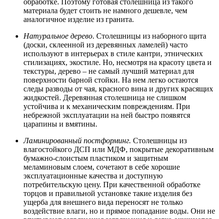
обработке. Поэтому готовая столешница из такого
материала будет стоить не намного дешевле, чем
аналогичное изделие из гранита.
Натуральное дерево
. Столешницы из наборного щита
(доски, склеенной из деревянных ламелей) часто
используют в интерьерах в стиле кантри, этнических
стилизациях, экостиле. Но, несмотря на красоту цвета и
текстуры, дерево – не самый лучший материал для
поверхности барной стойки. На нем легко остаются
следы разводы от чая, красного вина и других красящих
жидкостей. Деревянная столешница не слишком
устойчива и к механическим повреждениям. При
небрежной эксплуатации на ней быстро появятся
царапины и вмятины.
Ламинированный постформинг.
Столешницы из
влагостойкого ДСП или МДФ, покрытые декоративным
бумажно-слоистым пластиком и защитным
меламиновым слоем, сочетают в себе хорошие
эксплуатационные качества и доступную
потребительскую цену. При качественной обработке
торцов и правильной установке такие изделия без
ущерба для внешнего вида переносят не только
воздействие влаги, но и прямое попадание воды. Они не