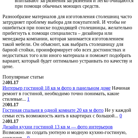
впитывают загрязнения загрязнения и легко очищаются
при помощи обычных моющих средств.
Разнообразие материалов для изготовления столешниц часто
затрудняет проблему выбора для покупателей. И чтобы не
ошибиться при поиске подходящей столешницы, желательно
прибегнуть к помощи специалиста – дизайнера или
менеджера компании, которая занимается изготовлением
такой мебели. Он объяснит, как выбрать столешницу для
барной стойки, проинформирует обо всех достоинствах и
недостатках того или иного материала и поможет подобрать
вариант, который будет оптимально устраивать по качеству и
цене.
Популярные статьи
24
01.17
Интерьер гостиной 18 кв м фото в панельном доме
Начиная
ремонт в гостиной, необходимо точно понимать, какие
стилевые...
1
20
01.17
Гостиная спальня в одной комнате 20 кв м фото
Не у каждой
семьи есть возможность жить в квартирах с большой...
0
24
01.17
Дизайн кухни гостиной 13 кв м — фото интерьеров
Возможно ли создать уютную и модную кухню-гостиную,
сохранив...
0