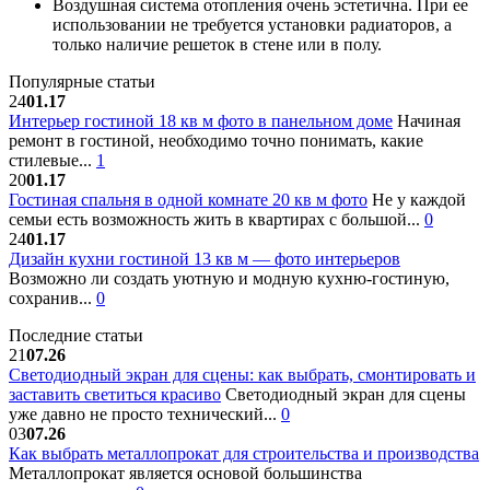
Воздушная система отопления очень эстетична. При ее
использовании не требуется установки радиаторов, а
только наличие решеток в стене или в полу.
Популярные статьи
24
01.17
Интерьер гостиной 18 кв м фото в панельном доме
Начиная
ремонт в гостиной, необходимо точно понимать, какие
стилевые...
1
20
01.17
Гостиная спальня в одной комнате 20 кв м фото
Не у каждой
семьи есть возможность жить в квартирах с большой...
0
24
01.17
Дизайн кухни гостиной 13 кв м — фото интерьеров
Возможно ли создать уютную и модную кухню-гостиную,
сохранив...
0
Последние статьи
21
07.26
Светодиодный экран для сцены: как выбрать, смонтировать и
заставить светиться красиво
Светодиодный экран для сцены
уже давно не просто технический...
0
03
07.26
Как выбрать металлопрокат для строительства и производства
Металлопрокат является основой большинства