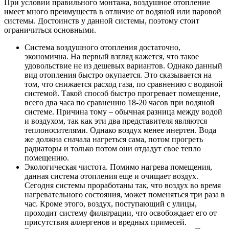
При условии правильного монтажа, воздушное отопление
имеет много преимуществ в отличие от водяной или паровой
системы. Достоинств у данной системы, поэтому стоит
ограничиться основными.
Система воздушного отопления достаточно,
экономична. На первый взгляд кажется, что такое
удовольствие не из дешевых вариантов. Однако данный
вид отопления быстро окупается. Это сказывается на
том, что снижается расход газа, по сравнению с водяной
системой. Такой способ быстро прогревает помещение,
всего два часа по сравнению 18-20 часов при водяной
системе. Причина тому – обычная разница между водой
и воздухом, так как эти два представителя являются
теплоносителями. Однако воздух менее инертен. Вода
же должна сначала нагреться сама, потом прогреть
радиаторы и только потом они отдадут свое тепло
помещению.
Экологическая чистота. Помимо нагрева помещения,
данная система отопления еще и очищает воздух.
Сегодня системы проработаны так, что воздух во время
нагревательного состояния, может поменяться три раза в
час. Кроме этого, воздух, поступающий с улицы,
проходит систему фильтрации, что освобождает его от
присутствия аллергенов и вредных примесей.