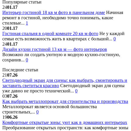
Популярные статьи
24
01.17
Интерьер гостиной 18 кв м фото в панельном доме
Начиная
ремонт в гостиной, необходимо точно понимать, какие
стилевые...
1
20
01.17
Гостиная спальня в одной комнате 20 кв м фото
Не у каждой
семьи есть возможность жить в квартирах с большой...
0
24
01.17
Дизайн кухни гостиной 13 кв м — фото интерьеров
Возможно ли создать уютную и модную кухню-гостиную,
сохранив...
0
Последние статьи
21
07.26
Светодиодный экран для сцены: как выбрать, смонтировать и
заставить светиться красиво
Светодиодный экран для сцены
уже давно не просто технический...
0
03
07.26
Как выбрать металлопрокат для строительства и производства
Металлопрокат является основой большинства
строительных,...
0
19
06.26
Комфортные открытые зоны: уют как в домашних интерьерах
Преобразование открытых пространств: как комфортные зоны