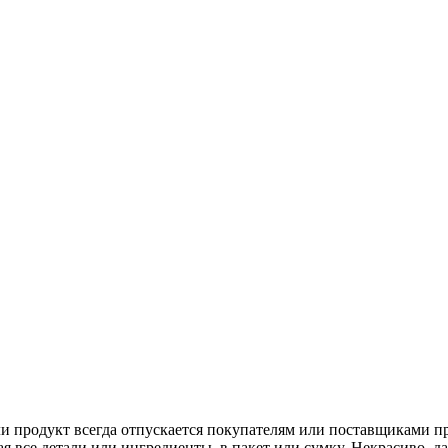
и продукт всегда отпускается покупателям или поставщиками п
 все детали или ингредиенты, в пакет или сумку. Некрасиво, да