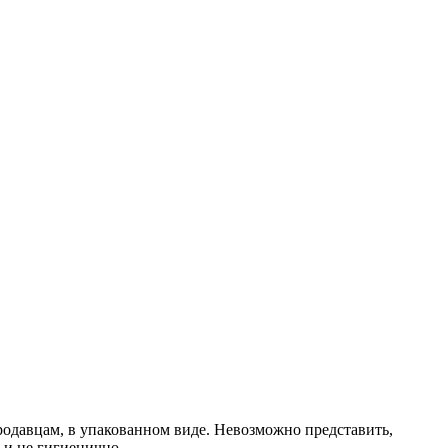
родавцам, в упакованном виде. Невозможно представить,
 и не гигиенично.