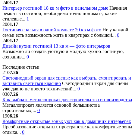
24
01.17
Интерьер гостиной 18 кв м фото в панельном доме
Начиная
ремонт в гостиной, необходимо точно понимать, какие
стилевые...
1
20
01.17
Гостиная спальня в одной комнате 20 кв м фото
Не у каждой
семьи есть возможность жить в квартирах с большой...
0
24
01.17
Дизайн кухни гостиной 13 кв м — фото интерьеров
Возможно ли создать уютную и модную кухню-гостиную,
сохранив...
0
Последние статьи
21
07.26
Светодиодный экран для сцены: как выбрать, смонтировать и
заставить светиться красиво
Светодиодный экран для сцены
уже давно не просто технический...
0
03
07.26
Как выбрать металлопрокат для строительства и производства
Металлопрокат является основой большинства
строительных,...
0
19
06.26
Комфортные открытые зоны: уют как в домашних интерьерах
Преобразование открытых пространств: как комфортные зоны
отдыха...
0