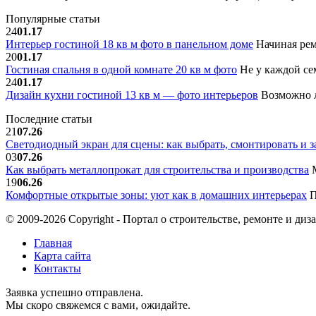
Популярные статьи
24
01.17
Интерьер гостиной 18 кв м фото в панельном доме
Начиная рем
20
01.17
Гостиная спальня в одной комнате 20 кв м фото
Не у каждой сем
24
01.17
Дизайн кухни гостиной 13 кв м — фото интерьеров
Возможно л
Последние статьи
21
07.26
Светодиодный экран для сцены: как выбрать, смонтировать и з
03
07.26
Как выбрать металлопрокат для строительства и производства
М
19
06.26
Комфортные открытые зоны: уют как в домашних интерьерах
П
© 2009-2026 Copyright - Портал о строительстве, ремонте и диз
Главная
Карта сайта
Контакты
Заявка успешно отправлена.
Мы скоро свяжемся с вами, ожидайте.