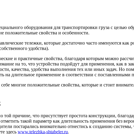
циального оборудования для транспортировки груза с целью обу
гие положительные свойства и особенности.
равлические тележки, которые достаточно часто именуются как 
собственного удобства).
ческие и практичные свойства, благодаря которым можно рассчи
ние на то, что устройства подойдут для применения, как в зак
ти, качества, удобства выполнения тех или иных задач. Но пом
ать на длительное применение в соответствии с поставленными 
себе многие положительные свойства, которые и стоит внимател
к
 той причине, что присутствует простота конструкции, благода
тметить такой параметр как длительность применения без вероя
ители постарались внимательно отнестись к созданию системы, 
те здесь
www.telezhka-shtabeler.ru
.