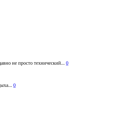
авно не просто технический...
0
ыха...
0