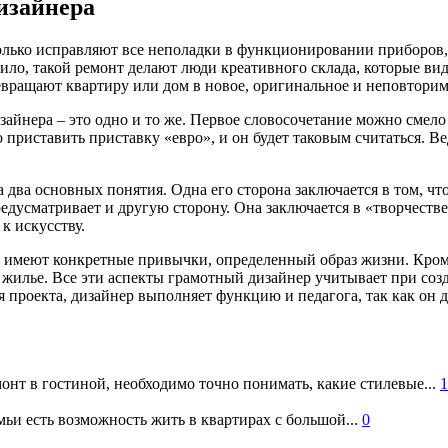
изайнера
олько исправляют все неполадки в функционировании приборов, 
ило, такой ремонт делают люди креативного склада, которые вид
вращают квартиру или дом в новое, оригинальное и неповторим
айнера – это одно и то же. Первое словосочетание можно смело 
о приставить приставку «евро», и он будет таковым считаться. 
а два основных понятия. Одна его сторона заключается в том, ч
дусматривает и другую сторону. Она заключается в «творчестве
к искусству.
е имеют конкретные привычки, определенный образ жизни. Кроме
 жилье. Все эти аспекты грамотный дизайнер учитывает при созд
ия проекта, дизайнер выполняет функцию и педагога, так как о
онт в гостиной, необходимо точно понимать, какие стилевые...
1
ьи есть возможность жить в квартирах с большой...
0