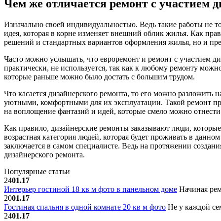
Чем же отличается ремонт с участием д
Изначально своей индивидуальностью. Ведь такие работы не т
идея, которая в корне изменяет внешний облик жилья. Как прав
решений и стандартных вариантов оформления жилья, но и пре
Часто можно услышать, что евроремонт и ремонт с участием диз
практически, не используется, так как к любому ремонту можн
которые раньше можно было достать с большим трудом.
Что касается дизайнерского ремонта, то его можно разложить н
уютными, комфортными для их эксплуатации. Такой ремонт пре
на воплощение фантазий и идей, которые смело можно отнести 
Как правило, дизайнерские ремонты заказывают люди, которы
возрастная категория людей, которая будет проживать в данном
заключается в самом специалисте. Ведь на протяжении создан
дизайнерского ремонта.
Популярные статьи
24
01.17
Интерьер гостиной 18 кв м фото в панельном доме
Начиная рем
20
01.17
Гостиная спальня в одной комнате 20 кв м фото
Не у каждой сем
24
01.17