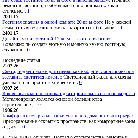
ремонт в гостиной, необходимо точно понимать, какие
стилевые...
1
20
01.17
Гостиная спальня в одной комнате 20 кв м фото
Не у каждой
семьи есть возможность жить в квартирах с большой...
0
24
01.17
Дизайн кухни гостиной 13 кв м — фото интерьеров
Возможно ли создать уютную и модную кухню-гостиную,
сохранив...
0
Последние статьи
21
07.26
Светодиодный экран для сцены: как выбрать, смонтировать и
заставить светиться красиво
Светодиодный экран для сцены
уже давно не просто технический...
0
03
07.26
Как выбрать металлопрокат для строительства и производства
Металлопрокат является основой большинства
строительных,...
0
19
06.26
Комфортные открытые зоны: уют как в домашних интерьерах
Преобразование открытых пространств: как комфортные зоны
отдыха...
0
© 2009-2026 Copyright - Портал о строительстве, ремонте и