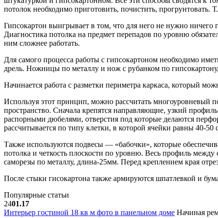
штукатуркой и гипсокартонном. Все эти способы сводятся к то
потолок необходимо приготовить, почистить, прогрунтовать. Т.
Гипсокартон выигрывает в том, что для него не нужно ничего г
Диагностика потолка на предмет перепадов по уровню обязате
ним сложнее работать.
Для самого процесса работы с гипсокартоном необходимо име
дрель. Ножницы по металлу и нож с рубанком по гипсокартону,
Начинается работа с разметки периметра каркаса, который мож
Используя этот принцип, можно рассчитать многоуровневый по
пространство. Сначала крепятся направляющие, узкий профиль
распорными дюбелями, отверстия под которые делаются перфор
рассчитывается по типу клетки, в которой ячейки равны 40-50 
Также используются подвесы — «бабочки», которые обеспечива
потолка и четкость плоскости по уровню. Весь профиль между 
саморезы по металлу, длина-25мм. Перед креплением края отре
После стыки гисокартона также армируются шпатлевкой и бум
Популярные статьи
24
01.17
Интерьер гостиной 18 кв м фото в панельном доме
Начиная рем