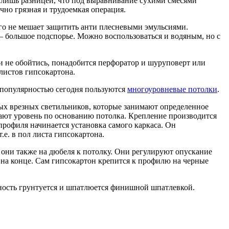
й лишь разницей, что под выравнивание сухими смесями
чно грязная и трудоемкая операция.
 его не мешает защитить анти плесневыми эмульсиями.
— большое подспорье. Можно воспользоваться и водяным, но с
 не обойтись, понадобится перфоратор и шуруповерт или
листов гипсокартона.
й популярностью сегодня пользуются
многоуровневые потолки
.
ных врезных светильников, которые занимают определенное
дают уровень по основанию потолка. Крепление производится
рофиля начинается установка самого каркаса. Он
.е. в пол листа гипсокартона.
они также на дюбеля к потолку. Они регулируют опускание
 на конце. Сам гипсокартон крепится к профилю на черные
ность грунтуется и шпатлюется финишной шпатлевкой.