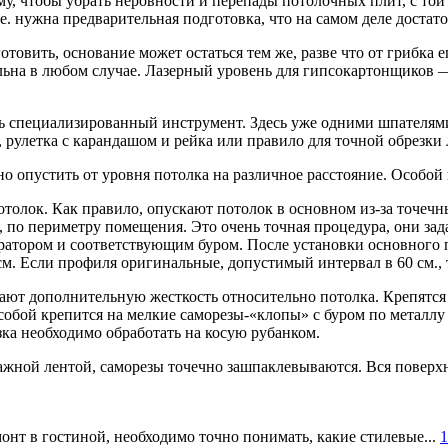
му, чтобы убрать неровности и перепады потолочных плит, с то
е. нужна предварительная подготовка, что на самом деле достато
отовить, основание может остаться тем же, разве что от грибка
льна в любом случае. Лазерный уровень для гипсокартонщиков 
ть специализированный инструмент. Здесь уже одними шпателями
 рулетка с карандашом и рейка или правило для точной обрезки 
но опустить от уровня потолка на различное расстояние. Особо
толок. Как правило, опускают потолок в основном из-за точеч
, по периметру помещения. Это очень точная процедура, они за
атором и соответствующим буром. После установки основного п
см. Если профиля оригинальные, допустимый интервал в 60 см., т
ют дополнительную жесткость относительно потолка. Крепятся 
собой крепится на мелкие саморезы-«клопы» с буром по металлу
зка необходимо обработать на косую рубанком.
ажной лентой, саморезы точечно зашпаклевываются. Вся поверх
онт в гостиной, необходимо точно понимать, какие стилевые...
1