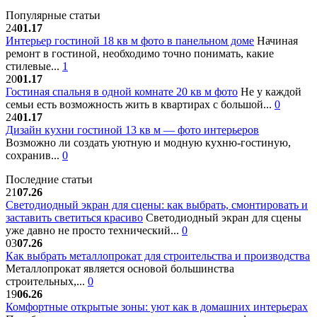
Популярные статьи
24
01.17
Интерьер гостиной 18 кв м фото в панельном доме
Начиная
ремонт в гостиной, необходимо точно понимать, какие
стилевые...
1
20
01.17
Гостиная спальня в одной комнате 20 кв м фото
Не у каждой
семьи есть возможность жить в квартирах с большой...
0
24
01.17
Дизайн кухни гостиной 13 кв м — фото интерьеров
Возможно ли создать уютную и модную кухню-гостиную,
сохранив...
0
Последние статьи
21
07.26
Светодиодный экран для сцены: как выбрать, смонтировать и
заставить светиться красиво
Светодиодный экран для сцены
уже давно не просто технический...
0
03
07.26
Как выбрать металлопрокат для строительства и производства
Металлопрокат является основой большинства
строительных,...
0
19
06.26
Комфортные открытые зоны: уют как в домашних интерьерах