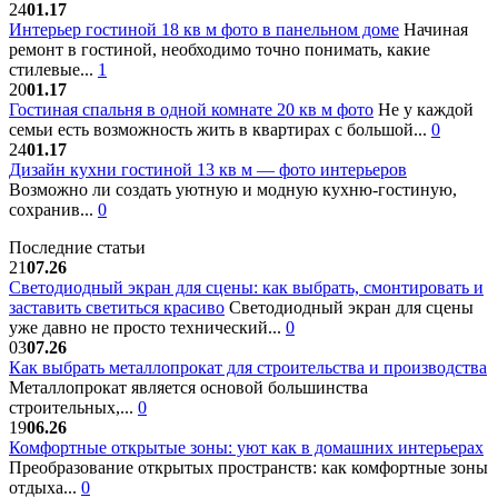
24
01.17
Интерьер гостиной 18 кв м фото в панельном доме
Начиная
ремонт в гостиной, необходимо точно понимать, какие
стилевые...
1
20
01.17
Гостиная спальня в одной комнате 20 кв м фото
Не у каждой
семьи есть возможность жить в квартирах с большой...
0
24
01.17
Дизайн кухни гостиной 13 кв м — фото интерьеров
Возможно ли создать уютную и модную кухню-гостиную,
сохранив...
0
Последние статьи
21
07.26
Светодиодный экран для сцены: как выбрать, смонтировать и
заставить светиться красиво
Светодиодный экран для сцены
уже давно не просто технический...
0
03
07.26
Как выбрать металлопрокат для строительства и производства
Металлопрокат является основой большинства
строительных,...
0
19
06.26
Комфортные открытые зоны: уют как в домашних интерьерах
Преобразование открытых пространств: как комфортные зоны
отдыха...
0