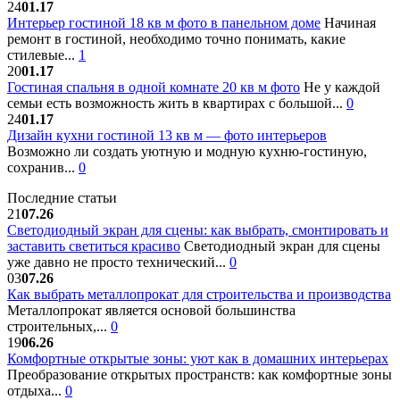
24
01.17
Интерьер гостиной 18 кв м фото в панельном доме
Начиная
ремонт в гостиной, необходимо точно понимать, какие
стилевые...
1
20
01.17
Гостиная спальня в одной комнате 20 кв м фото
Не у каждой
семьи есть возможность жить в квартирах с большой...
0
24
01.17
Дизайн кухни гостиной 13 кв м — фото интерьеров
Возможно ли создать уютную и модную кухню-гостиную,
сохранив...
0
Последние статьи
21
07.26
Светодиодный экран для сцены: как выбрать, смонтировать и
заставить светиться красиво
Светодиодный экран для сцены
уже давно не просто технический...
0
03
07.26
Как выбрать металлопрокат для строительства и производства
Металлопрокат является основой большинства
строительных,...
0
19
06.26
Комфортные открытые зоны: уют как в домашних интерьерах
Преобразование открытых пространств: как комфортные зоны
отдыха...
0