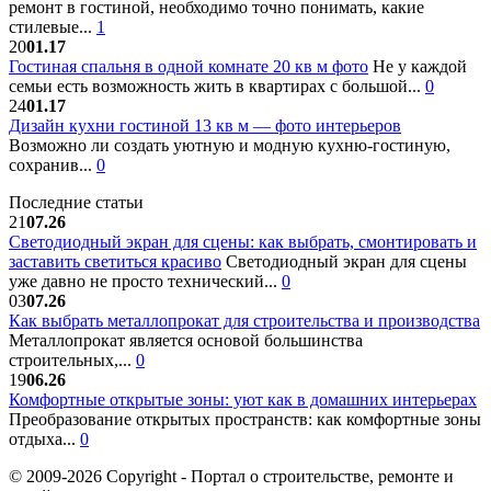
ремонт в гостиной, необходимо точно понимать, какие
стилевые...
1
20
01.17
Гостиная спальня в одной комнате 20 кв м фото
Не у каждой
семьи есть возможность жить в квартирах с большой...
0
24
01.17
Дизайн кухни гостиной 13 кв м — фото интерьеров
Возможно ли создать уютную и модную кухню-гостиную,
сохранив...
0
Последние статьи
21
07.26
Светодиодный экран для сцены: как выбрать, смонтировать и
заставить светиться красиво
Светодиодный экран для сцены
уже давно не просто технический...
0
03
07.26
Как выбрать металлопрокат для строительства и производства
Металлопрокат является основой большинства
строительных,...
0
19
06.26
Комфортные открытые зоны: уют как в домашних интерьерах
Преобразование открытых пространств: как комфортные зоны
отдыха...
0
© 2009-2026 Copyright - Портал о строительстве, ремонте и