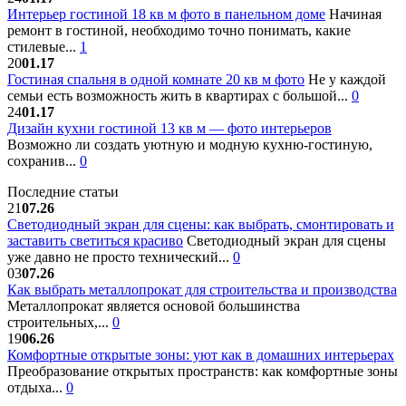
Интерьер гостиной 18 кв м фото в панельном доме
Начиная
ремонт в гостиной, необходимо точно понимать, какие
стилевые...
1
20
01.17
Гостиная спальня в одной комнате 20 кв м фото
Не у каждой
семьи есть возможность жить в квартирах с большой...
0
24
01.17
Дизайн кухни гостиной 13 кв м — фото интерьеров
Возможно ли создать уютную и модную кухню-гостиную,
сохранив...
0
Последние статьи
21
07.26
Светодиодный экран для сцены: как выбрать, смонтировать и
заставить светиться красиво
Светодиодный экран для сцены
уже давно не просто технический...
0
03
07.26
Как выбрать металлопрокат для строительства и производства
Металлопрокат является основой большинства
строительных,...
0
19
06.26
Комфортные открытые зоны: уют как в домашних интерьерах
Преобразование открытых пространств: как комфортные зоны
отдыха...
0