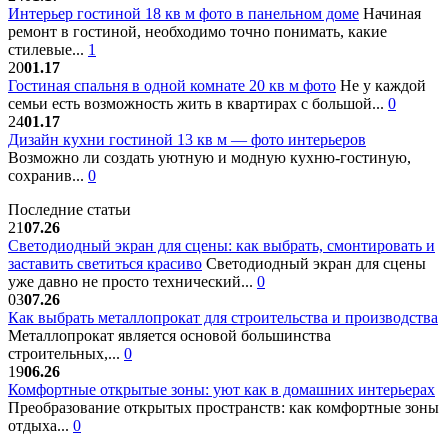
Интерьер гостиной 18 кв м фото в панельном доме
Начиная
ремонт в гостиной, необходимо точно понимать, какие
стилевые...
1
20
01.17
Гостиная спальня в одной комнате 20 кв м фото
Не у каждой
семьи есть возможность жить в квартирах с большой...
0
24
01.17
Дизайн кухни гостиной 13 кв м — фото интерьеров
Возможно ли создать уютную и модную кухню-гостиную,
сохранив...
0
Последние статьи
21
07.26
Светодиодный экран для сцены: как выбрать, смонтировать и
заставить светиться красиво
Светодиодный экран для сцены
уже давно не просто технический...
0
03
07.26
Как выбрать металлопрокат для строительства и производства
Металлопрокат является основой большинства
строительных,...
0
19
06.26
Комфортные открытые зоны: уют как в домашних интерьерах
Преобразование открытых пространств: как комфортные зоны
отдыха...
0