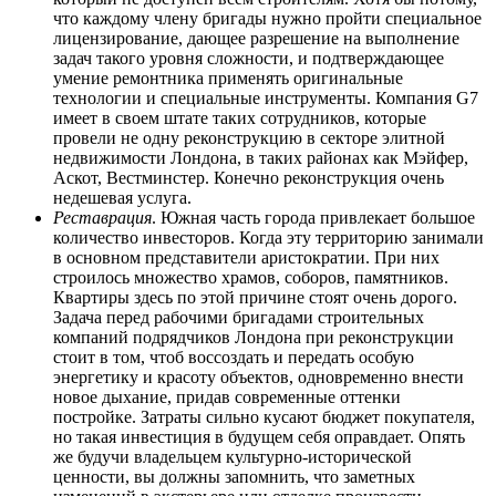
что каждому члену бригады нужно пройти специальное
лицензирование, дающее разрешение на выполнение
задач такого уровня сложности, и подтверждающее
умение ремонтника применять оригинальные
технологии и специальные инструменты. Компания G7
имеет в своем штате таких сотрудников, которые
провели не одну реконструкцию в секторе элитной
недвижимости Лондона, в таких районах как Мэйфер,
Аскот, Вестминстер. Конечно реконструкция очень
недешевая услуга.
Реставрация
. Южная часть города привлекает большое
количество инвесторов. Когда эту территорию занимали
в основном представители аристократии. При них
строилось множество храмов, соборов, памятников.
Квартиры здесь по этой причине стоят очень дорого.
Задача перед рабочими бригадами строительных
компаний подрядчиков Лондона при реконструкции
стоит в том, чтоб воссоздать и передать особую
энергетику и красоту объектов, одновременно внести
новое дыхание, придав современные оттенки
постройке. Затраты сильно кусают бюджет покупателя,
но такая инвестиция в будущем себя оправдает. Опять
же будучи владельцем культурно-исторической
ценности, вы должны запомнить, что заметных