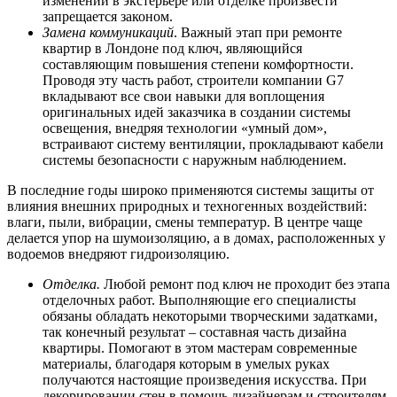
изменений в экстерьере или отделке произвести
запрещается законом.
Замена коммуникаций
. Важный этап при ремонте
квартир в Лондоне под ключ, являющийся
составляющим повышения степени комфортности.
Проводя эту часть работ, строители компании G7
вкладывают все свои навыки для воплощения
оригинальных идей заказчика в создании системы
освещения, внедряя технологии «умный дом»,
встраивают систему вентиляции, прокладывают кабели
системы безопасности с наружным наблюдением.
В последние годы широко применяются системы защиты от
влияния внешних природных и техногенных воздействий:
влаги, пыли, вибрации, смены температур. В центре чаще
делается упор на шумоизоляцию, а в домах, расположенных у
водоемов внедряют гидроизоляцию.
Отделка.
Любой ремонт под ключ не проходит без этапа
отделочных работ. Выполняющие его специалисты
обязаны обладать некоторыми творческими задатками,
так конечный результат – составная часть дизайна
квартиры. Помогают в этом мастерам современные
материалы, благодаря которым в умелых руках
получаются настоящие произведения искусства. При
декорировании стен в помощь дизайнерам и строителям