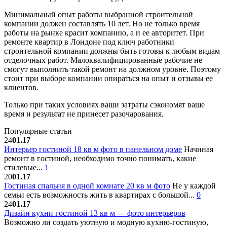
Минимальный опыт работы выбранной строительной
компании должен составлять 10 лет. Но не только время
работы на рынке красит компанию, а и ее авторитет. При
ремонте квартир в Лондоне под ключ работники
строительной компании должны быть готовы к любым видам
отделочных работ. Малоквалифицированные рабочие не
смогут выполнить такой ремонт на должном уровне. Поэтому
стоит при выборе компании опираться на опыт и отзывы ее
клиентов.
Только при таких условиях ваши затраты сэкономят ваше
время и результат не принесет разочарования.
Популярные статьи
24
01.17
Интерьер гостиной 18 кв м фото в панельном доме
Начиная
ремонт в гостиной, необходимо точно понимать, какие
стилевые...
1
20
01.17
Гостиная спальня в одной комнате 20 кв м фото
Не у каждой
семьи есть возможность жить в квартирах с большой...
0
24
01.17
Дизайн кухни гостиной 13 кв м — фото интерьеров
Возможно ли создать уютную и модную кухню-гостиную,