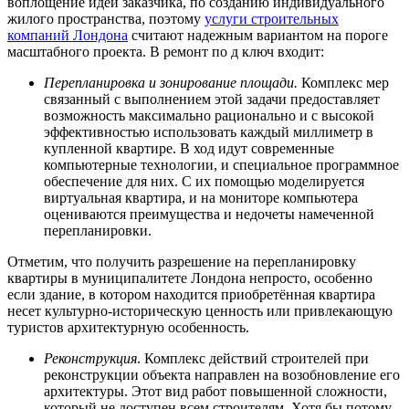
воплощение идей заказчика, по созданию индивидуального
жилого пространства, поэтому
услуги строительных
компаний Лондона
считают надежным вариантом на пороге
масштабного проекта. В ремонт по д ключ входит:
Перепланировка и зонирование площади.
Комплекс мер
связанный с выполнением этой задачи предоставляет
возможность максимально рационально и с высокой
эффективностью использовать каждый миллиметр в
купленной квартире. В ход идут современные
компьютерные технологии, и специальное программное
обеспечение для них. С их помощью моделируется
виртуальная квартира, и на мониторе компьютера
оцениваются преимущества и недочеты намеченной
перепланировки.
Отметим, что получить разрешение на перепланировку
квартиры в муниципалитете Лондона непросто, особенно
если здание, в котором находится приобретённая квартира
несет культурно-историческую ценность или привлекающую
туристов архитектурную особенность.
Реконструкция
. Комплекс действий строителей при
реконструкции объекта направлен на возобновление его
архитектуры. Этот вид работ повышенной сложности,
который не доступен всем строителям. Хотя бы потому,