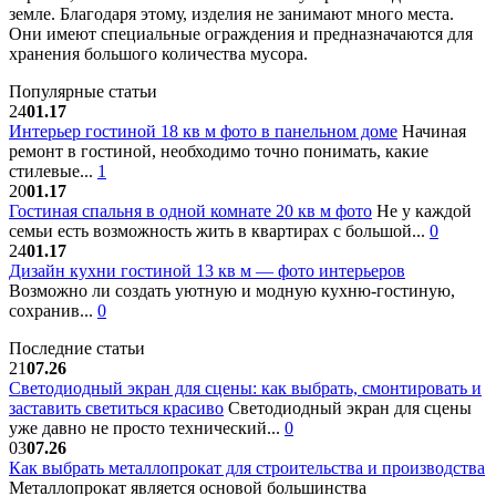
земле. Благодаря этому, изделия не занимают много места.
Они имеют специальные ограждения и предназначаются для
хранения большого количества мусора.
Популярные статьи
24
01.17
Интерьер гостиной 18 кв м фото в панельном доме
Начиная
ремонт в гостиной, необходимо точно понимать, какие
стилевые...
1
20
01.17
Гостиная спальня в одной комнате 20 кв м фото
Не у каждой
семьи есть возможность жить в квартирах с большой...
0
24
01.17
Дизайн кухни гостиной 13 кв м — фото интерьеров
Возможно ли создать уютную и модную кухню-гостиную,
сохранив...
0
Последние статьи
21
07.26
Светодиодный экран для сцены: как выбрать, смонтировать и
заставить светиться красиво
Светодиодный экран для сцены
уже давно не просто технический...
0
03
07.26
Как выбрать металлопрокат для строительства и производства
Металлопрокат является основой большинства