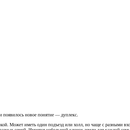
 появилось новое понятие — дуплекс.
овкой. Может иметь один подъезд или холл, но чаще с разными в
я разных семей. Имеется небольшой клочок земли для каждой се