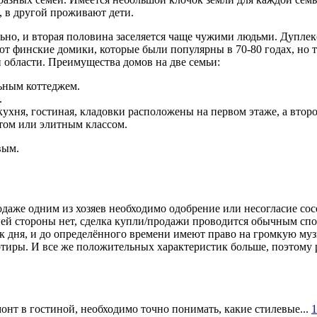
 в другой проживают дети.
ьно, и вторая половина заселяется чаще чужими людьми. Дупле
ют финские домики, которые были популярны в 70-80 годах, но
й области. Преимущества домов на две семьи:
ьным коттеджем.
.
кухня, гостиная, кладовки расположены на первом этаже, а втор
ом или элитным классом.
вым.
даже одним из хозяев необходимо одобрение или несогласие сос
дней стороны нет, сделка купли/продажи проводится обычным с
 дня, и до определённого времени имеют право на громкую муз
тиры. И все же положительных характеристик больше, поэтому 
онт в гостиной, необходимо точно понимать, какие стилевые...
1