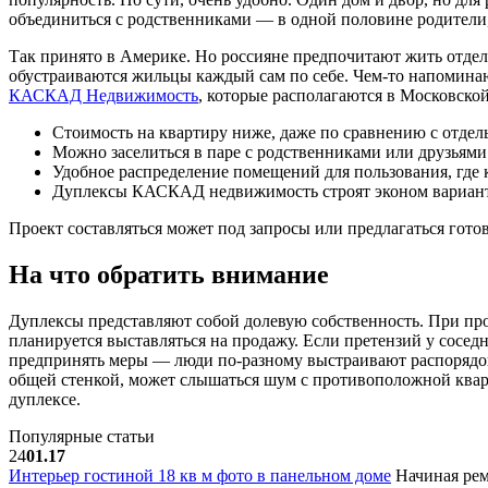
объединиться с родственниками — в одной половине родители,
Так принято в Америке. Но россияне предпочитают жить отдел
обустраиваются жильцы каждый сам по себе. Чем-то напомина
КАСКАД Недвижимость
, которые располагаются в Московско
Стоимость на квартиру ниже, даже по сравнению с отдел
Можно заселиться в паре с родственниками или друзьями
Удобное распределение помещений для пользования, где 
Дуплексы КАСКАД недвижимость строят эконом вариант
Проект составляться может под запросы или предлагаться гото
На что обратить внимание
Дуплексы представляют собой долевую собственность. При про
планируется выставляться на продажу. Если претензий у сосе
предпринять меры — люди по-разному выстраивают распорядок
общей стенкой, может слышаться шум с противоположной квар
дуплексе.
Популярные статьи
24
01.17
Интерьер гостиной 18 кв м фото в панельном доме
Начиная рем