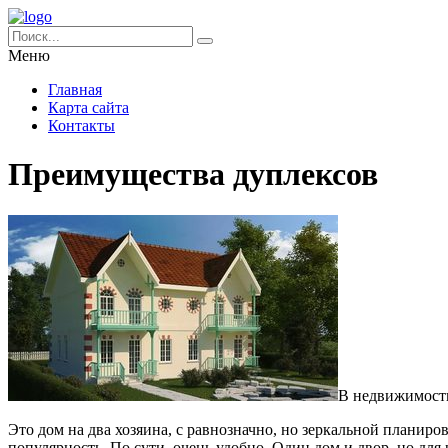
Меню
Главная
Карта сайта
Контакты
Преимущества дуплексов
В недвижимости
Это дом на два хозяина, с равнозначно, но зеркальной планир
популярность. По сути, очень удобно. Один дом и двор, но дл