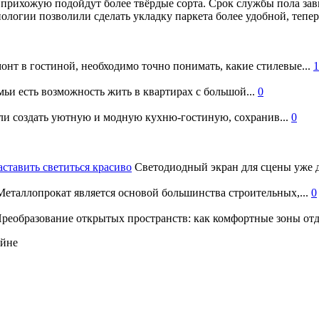
и прихожую подойдут более твёрдые сорта. Срок службы пола з
логии позволили сделать укладку паркета более удобной, теперь
онт в гостиной, необходимо точно понимать, какие стилевые...
1
ьи есть возможность жить в квартирах с большой...
0
и создать уютную и модную кухню-гостиную, сохранив...
0
аставить светиться красиво
Светодиодный экран для сцены уже д
еталлопрокат является основой большинства строительных,...
0
реобразование открытых пространств: как комфортные зоны отд
айне