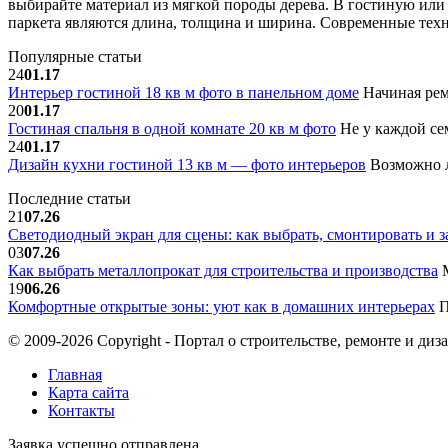
выбирайте материал из мягкой породы дерева. В гостиную ил
паркета являются длина, толщина и ширина. Современные техно
Популярные статьи
24
01.17
Интерьер гостиной 18 кв м фото в панельном доме
Начиная рем
20
01.17
Гостиная спальня в одной комнате 20 кв м фото
Не у каждой сем
24
01.17
Дизайн кухни гостиной 13 кв м — фото интерьеров
Возможно л
Последние статьи
21
07.26
Светодиодный экран для сцены: как выбрать, смонтировать и з
03
07.26
Как выбрать металлопрокат для строительства и производства
М
19
06.26
Комфортные открытые зоны: уют как в домашних интерьерах
П
© 2009-2026 Copyright - Портал о строительстве, ремонте и диз
Главная
Карта сайта
Контакты
Заявка успешно отправлена.