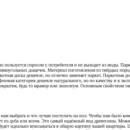
вно пользуется спросом у потребителя и не выходит из моды. П
прямоугольных дощечек.
Материал изготовления из твёрдых поро
кетная доска дешевле, но отлично заменяет паркет. Паркетная д
еновая категория дешевле натурального, но по качеству и в эк
крытия, будь то мрамор или линолеум. Основным свойством тако
 нам выбрать и что лучше постелить на пол. Чтобы нам было к
т из дуба или ясеня. Это самый надёжный вид древесины. Можно
будет идеально вписываться в общую картину вашей квартиры. Ц