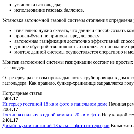
установка газгольдера;
использование газовых баллонов.
Установка автономной газовой системы отопления определена
изначально нужно сказать, что данный способ создать 
пропан-бутан не приносит вред человеку;
автономная газификация достаточно эффективный способ
данное обустройство полностью исключает попадание про
монтаж данной системы осуществляется оперативно и мож
Монтаж автономной системы газификации состоит из простых 
газгольдер.
От резервуара с газом прокладываются трубопроводы в дом к т
газгольдера. Как правило, бункер-хранилище заправляется голуб
Популярные статьи
24
01.17
Интерьер гостиной 18 кв м фото в панельном доме
Начиная рем
20
01.17
Гостиная спальня в одной комнате 20 кв м фото
Не у каждой сем
24
01.17
Дизайн кухни гостиной 13 кв м — фото интерьеров
Возможно л