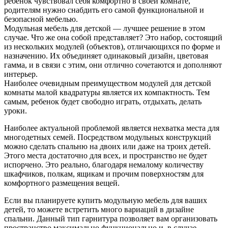
ребенок чувствовал себя комфортно в своей комнате,
родителям нужно снабдить его самой функциональной и
безопасной мебелью.
Модульная мебель для детской — лучшее решение в этом
случае. Что же она собой представляет? Это набор, состоящий
из нескольких модулей (объектов), отличающихся по форме и
назначению. Их объединяет одинаковый дизайн, цветовая
гамма, и в связи с этим, они отлично сочетаются и дополняют
интерьер.
Наиболее очевидным преимуществом модулей для детской
комнаты малой квадратуры является их компактность. Тем
самым, ребенок будет свободно играть, отдыхать, делать
уроки.
Наиболее актуальной проблемой является нехватка места для
многодетных семей. Посредством модульных конструкций
можно сделать спальню на двоих или даже на троих детей.
Этого места достаточно для всех, и пространство не будет
испорчено. Это реально, благодаря немалому количеству
шкафчиков, полкам, ящикам и прочим поверхностям для
комфортного размещения вещей.
Если вы планируете купить модульную мебель для ваших
детей, то можете встретить много вариаций в дизайне
спальни. Данный тип гарнитура позволяет вам организовать
пространство максимально функционально и, в случае