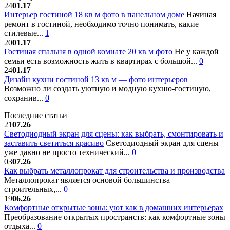
24
01.17
Интерьер гостиной 18 кв м фото в панельном доме
Начиная
ремонт в гостиной, необходимо точно понимать, какие
стилевые...
1
20
01.17
Гостиная спальня в одной комнате 20 кв м фото
Не у каждой
семьи есть возможность жить в квартирах с большой...
0
24
01.17
Дизайн кухни гостиной 13 кв м — фото интерьеров
Возможно ли создать уютную и модную кухню-гостиную,
сохранив...
0
Последние статьи
21
07.26
Светодиодный экран для сцены: как выбрать, смонтировать и
заставить светиться красиво
Светодиодный экран для сцены
уже давно не просто технический...
0
03
07.26
Как выбрать металлопрокат для строительства и производства
Металлопрокат является основой большинства
строительных,...
0
19
06.26
Комфортные открытые зоны: уют как в домашних интерьерах
Преобразование открытых пространств: как комфортные зоны
отдыха...
0