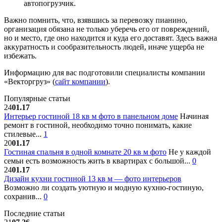
автопогрузчик.
Важно помнить, что, взявшись за перевозку пианино,
организация обязана не только уберечь его от повреждений,
но и место, где оно находится и куда его доставят. Здесь важна
аккуратность и сообразительность людей, иначе ущерба не
избежать.
Информацию для вас подготовили специалисты компании
«Векторгруз» (
сайт компании
).
Популярные статьи
24
01.17
Интерьер гостиной 18 кв м фото в панельном доме
Начиная
ремонт в гостиной, необходимо точно понимать, какие
стилевые...
1
20
01.17
Гостиная спальня в одной комнате 20 кв м фото
Не у каждой
семьи есть возможность жить в квартирах с большой...
0
24
01.17
Дизайн кухни гостиной 13 кв м — фото интерьеров
Возможно ли создать уютную и модную кухню-гостиную,
сохранив...
0
Последние статьи